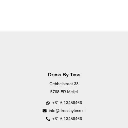
Ga
naar
de
inhoud
Dress By Tess
Gebbelstraat 38
5768 ER Meijel
+31 6 13456466
info@dressbytess.nl
+31 6 13456466