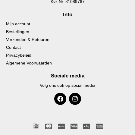
Kvk.Nr. 81089767
Info
Mijn account
Bestellingen
Verzenden & Retouren
Contact
Privacybeleid
Algemene Voorwaarden
Sociale media
Volg ons ook op social media
F
I
a
n
c
s
e
t
b
a
I
C
o
C
C
g
C
C
o
r
d
c
c
c
c
c