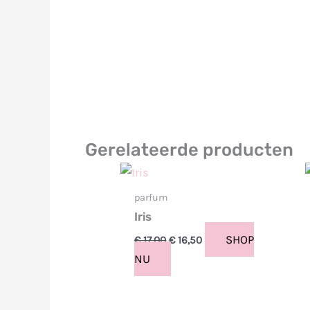
Gerelateerde producten
Oorspronkelijke
Huidige
prijs
prijs
was:
is:
parfum
€ 17,00.
€ 16,50.
Iris
SHOP
€
17,00
€
16,50
NU