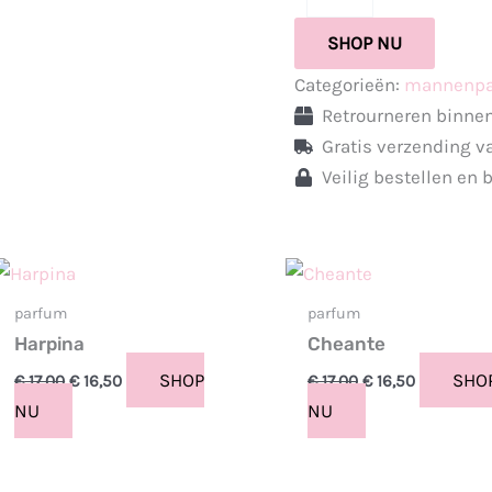
SHOP NU
Categorieën:
mannenp
Retrourneren binne
Gratis verzending v
Veilig bestellen en 
Oorspronkelijke
Huidige
Oorspronkelijke
Huidige
prijs
prijs
prijs
prijs
was:
is:
was:
is:
parfum
parfum
€ 17,00.
€ 16,50.
€ 17,00.
€ 16,50.
Harpina
Cheante
SHOP
SHO
€
17,00
€
16,50
€
17,00
€
16,50
NU
NU