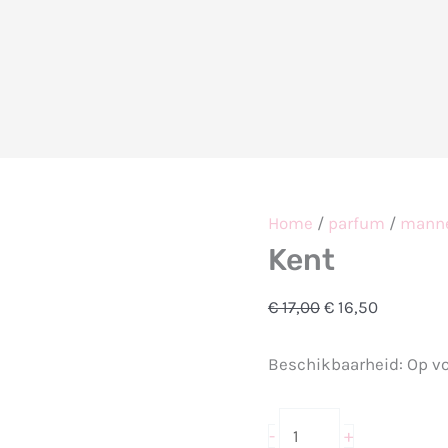
Kent
Oorspronkelijke
Huidige
aantal
prijs
prijs
was:
is:
€ 17,00.
€ 16,50.
Home
/
parfum
/
mann
Kent
€
17,00
€
16,50
Beschikbaarheid:
Op v
-
+