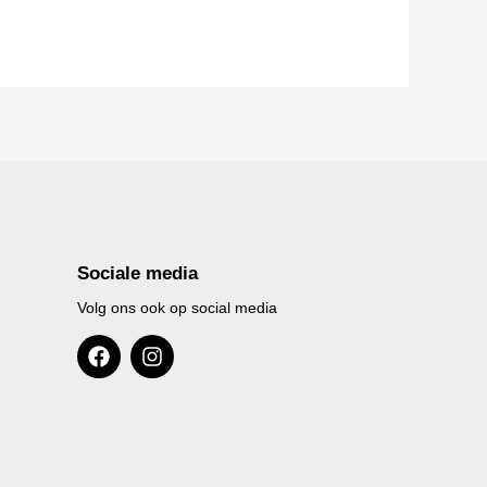
Sociale media
Volg ons ook op social media
F
I
a
n
c
s
e
t
b
a
o
g
o
r