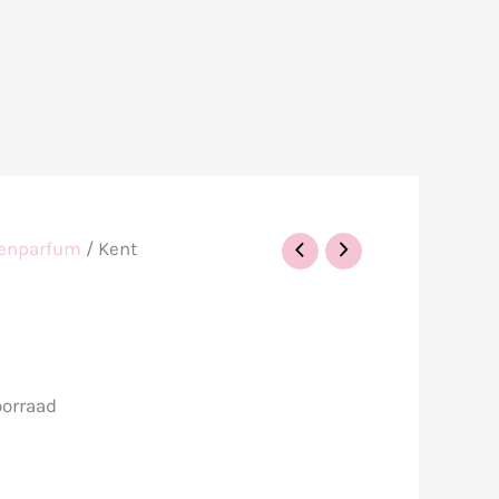
enparfum
/ Kent
oorraad