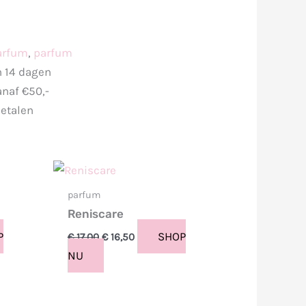
arfum
,
parfum
n 14 dagen
anaf €50,-
betalen
Oorspronkelijke
Huidige
prijs
prijs
was:
is:
parfum
€ 17,00.
€ 16,50.
Reniscare
P
SHOP
€
17,00
€
16,50
NU